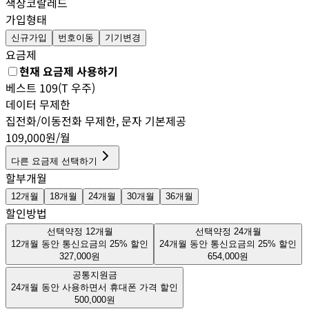
색상
코랄레드
가입형태
신규가입
번호이동
기기변경
요금제
현재 요금제 사용하기
베스트 109(T 우주)
데이터
무제한
집전화/이동전화 무제한
, 문자
기본제공
109,000
원/월
다른 요금제 선택하기
할부개월
12
개월
18
개월
24
개월
30
개월
36
개월
할인방법
선택약정 12개월
선택약정 24개월
12개월 동안 통신요금의 25% 할인
24개월 동안 통신요금의 25% 할인
327,000
원
654,000
원
공통지원금
24개월 동안 사용하면서 휴대폰 가격 할인
500,000
원