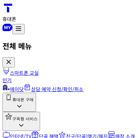
휴대폰
전체 메뉴
스마트폰 교실
인기
에이닷
상담 예약 신청/확인/취소
휴대폰 구매
구독형 서비스
인터넷/TV
단골 혜택
친구(단골)맺기/해지
매장 소개