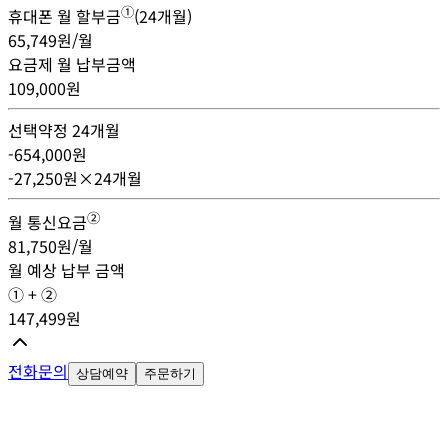
①
휴대폰 월 할부금
(
24
개월)
65,749
원/월
요금제 월 납부금액
109,000
원
선택약정 24개월
-
654,000
원
-
27,250
원×24개월
②
월 통신요금
81,750
원/월
월 예상 납부 금액
① + ②
147,499
원
전화문의
상담예약
주문하기