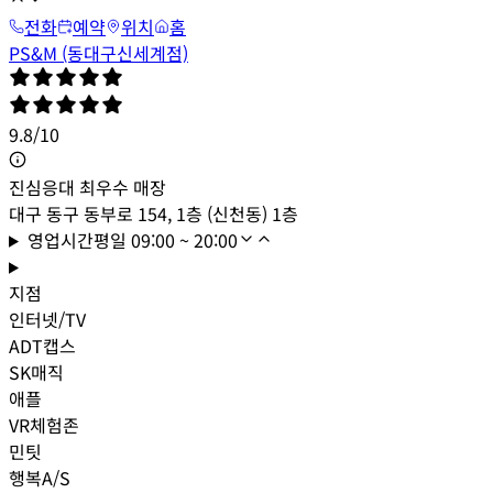
전화
예약
위치
홈
PS&M (동대구신세계점)
9.8
/
10
진심응대 최우수 매장
대구 동구 동부로 154, 1층 (신천동) 1층
영업시간
평일
09:00 ~ 20:00
지점
인터넷/TV
ADT캡스
SK매직
애플
VR체험존
민팃
행복A/S