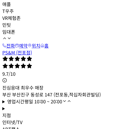
애플
T우주
VR체험존
민팃
임대폰
전화
예약
위치
홈
PS&M (전포점)
9.7
/
10
진심응대 최우수 매장
부산 부산진구 동성로 147 (전포동,적십자회관빌딩)
영업시간
평일
10:00 ~ 20:00
지점
인터넷/TV
ADT캡스