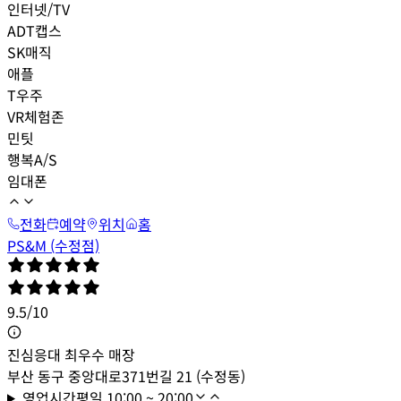
인터넷/TV
ADT캡스
SK매직
애플
T우주
VR체험존
민팃
행복A/S
임대폰
전화
예약
위치
홈
PS&M (수정점)
9.5
/
10
진심응대 최우수 매장
부산 동구 중앙대로371번길 21 (수정동)
영업시간
평일
10:00 ~ 20:00