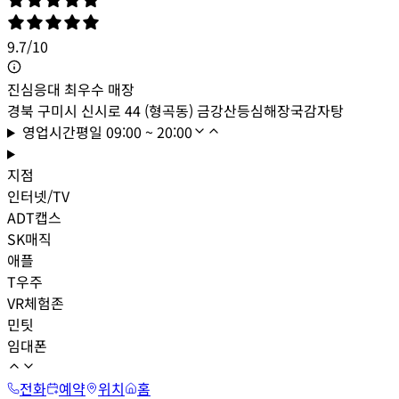
9.7
/
10
진심응대 최우수 매장
경북 구미시 신시로 44 (형곡동) 금강산등심해장국감자탕
영업시간
평일
09:00 ~ 20:00
지점
인터넷/TV
ADT캡스
SK매직
애플
T우주
VR체험존
민팃
임대폰
전화
예약
위치
홈