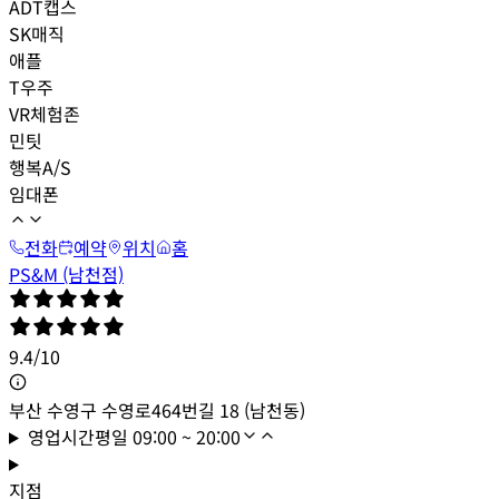
ADT캡스
SK매직
애플
T우주
VR체험존
민팃
행복A/S
임대폰
전화
예약
위치
홈
PS&M (남천점)
9.4
/
10
부산 수영구 수영로464번길 18 (남천동)
영업시간
평일
09:00 ~ 20:00
지점