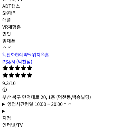
ADT캡스
SK매직
애플
VR체험존
민팃
임대폰
전화
예약
위치
홈
PS&M (덕천점)
9.3
/
10
부산 북구 만덕대로 20, 1층 (덕천동,백송빌딩)
영업시간
평일
10:00 ~ 20:00
지점
인터넷/TV