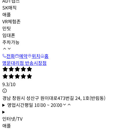
ADT캡스
SK매직
애플
VR체험존
민팃
임대폰
주차가능
전화
예약
위치
홈
명문대리점 반송시장점
9.3
/
10
경남 창원시 성산구 원이대로473번길 24, 1호(반림동)
영업시간
평일
10:00 ~ 20:00
인터넷/TV
애플