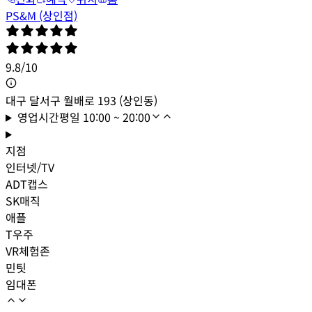
PS&M (상인점)
9.8
/
10
대구 달서구 월배로 193 (상인동)
영업시간
평일
10:00 ~ 20:00
지점
인터넷/TV
ADT캡스
SK매직
애플
T우주
VR체험존
민팃
임대폰