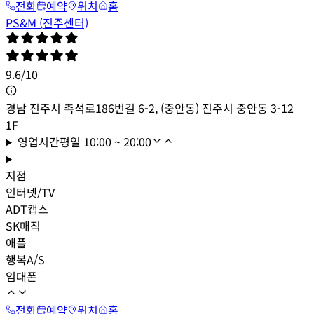
전화
예약
위치
홈
PS&M (진주센터)
9.6
/
10
경남 진주시 촉석로186번길 6-2, (중안동) 진주시 중안동 3-12
1F
영업시간
평일
10:00 ~ 20:00
지점
인터넷/TV
ADT캡스
SK매직
애플
행복A/S
임대폰
전화
예약
위치
홈