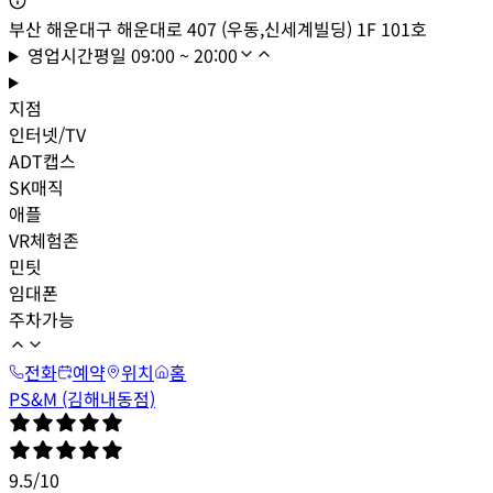
부산 해운대구 해운대로 407 (우동,신세계빌딩) 1F 101호
영업시간
평일
09:00 ~ 20:00
지점
인터넷/TV
ADT캡스
SK매직
애플
VR체험존
민팃
임대폰
주차가능
전화
예약
위치
홈
PS&M (김해내동점)
9.5
/
10