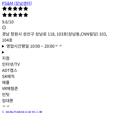
PS&M (상남센터)
9.6
/
10
경남 창원시 성산구 상남로 118, 103호(상남동,CNN빌딩) 103,
104호
영업시간
평일
10:00 ~ 20:00
지점
인터넷/TV
ADT캡스
SK매직
애플
VR체험존
민팃
임대폰
전화
예약
위치
홈