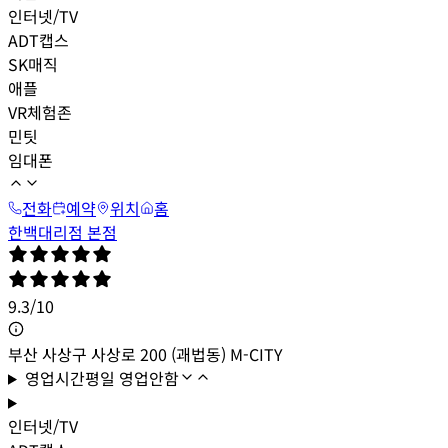
인터넷/TV
ADT캡스
SK매직
애플
VR체험존
민팃
임대폰
전화
예약
위치
홈
한백대리점 본점
9.3
/
10
부산 사상구 사상로 200 (괘법동) M-CITY
영업시간
평일
영업안함
인터넷/TV