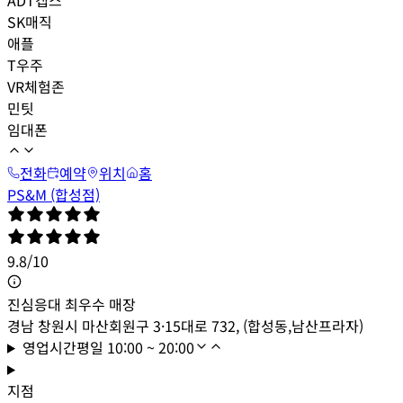
SK매직
애플
T우주
VR체험존
민팃
임대폰
전화
예약
위치
홈
PS&M (합성점)
9.8
/
10
진심응대 최우수 매장
경남 창원시 마산회원구 3·15대로 732, (합성동,남산프라자)
영업시간
평일
10:00 ~ 20:00
지점