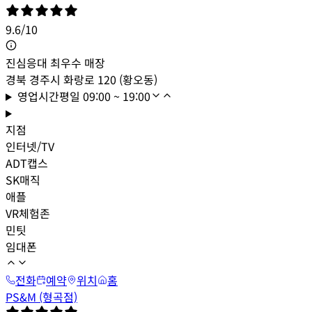
9.6
/
10
진심응대 최우수 매장
경북 경주시 화랑로 120 (황오동)
영업시간
평일
09:00 ~ 19:00
지점
인터넷/TV
ADT캡스
SK매직
애플
VR체험존
민팃
임대폰
전화
예약
위치
홈
PS&M (형곡점)