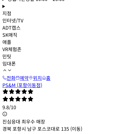
지점
인터넷/TV
ADT캡스
SK매직
애플
VR체험존
민팃
임대폰
전화
예약
위치
홈
PS&M (포항이동점)
9.8
/
10
진심응대 최우수 매장
경북 포항시 남구 포스코대로 135 (이동)