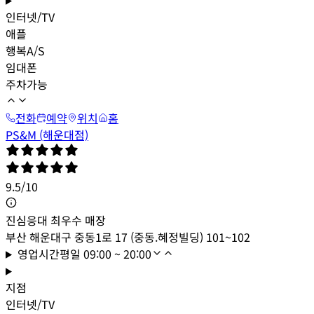
인터넷/TV
애플
행복A/S
임대폰
주차가능
전화
예약
위치
홈
PS&M (해운대점)
9.5
/
10
진심응대 최우수 매장
부산 해운대구 중동1로 17 (중동.혜정빌딩) 101~102
영업시간
평일
09:00 ~ 20:00
지점
인터넷/TV