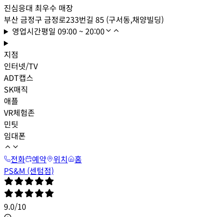
진심응대 최우수 매장
부산 금정구 금정로233번길 85 (구서동,채양빌딩)
영업시간
평일
09:00 ~ 20:00
지점
인터넷/TV
ADT캡스
SK매직
애플
VR체험존
민팃
임대폰
전화
예약
위치
홈
PS&M (센텀점)
9.0
/
10