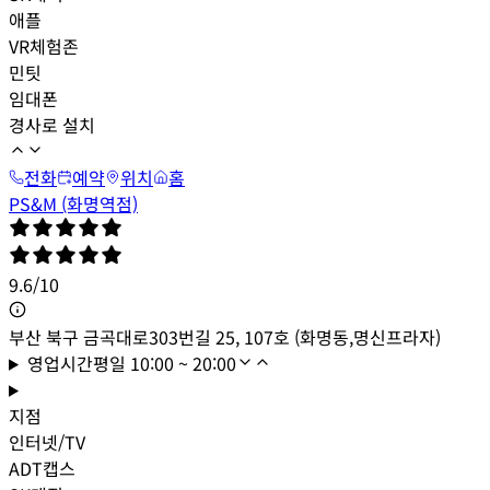
애플
VR체험존
민팃
임대폰
경사로 설치
전화
예약
위치
홈
PS&M (화명역점)
9.6
/
10
부산 북구 금곡대로303번길 25, 107호 (화명동,명신프라자)
영업시간
평일
10:00 ~ 20:00
지점
인터넷/TV
ADT캡스