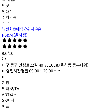
민팃
임대폰
주차가능
전화
예약
위치
홈
PS&M (율하점)
9.6
/
10
대구 동구 안심로22길 40-7, 105호(율하동,동흥타워)
영업시간
평일
09:00 ~ 20:00
지점
인터넷/TV
ADT캡스
SK매직
애플