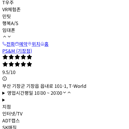
T우주
VR체험존
민팃
행복A/S
임대폰
전화
예약
위치
홈
PS&M (기장점)
9.5
/
10
부산 기장군 기장읍 읍내로 101-1, T-World
영업시간
평일
10:00 ~ 20:00
지점
인터넷/TV
ADT캡스
SK매직