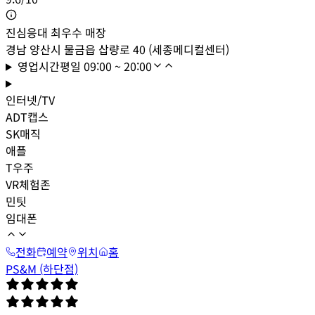
진심응대 최우수 매장
경남 양산시 물금읍 삽량로 40 (세종메디컬센터)
영업시간
평일
09:00 ~ 20:00
인터넷/TV
ADT캡스
SK매직
애플
T우주
VR체험존
민팃
임대폰
전화
예약
위치
홈
PS&M (하단점)