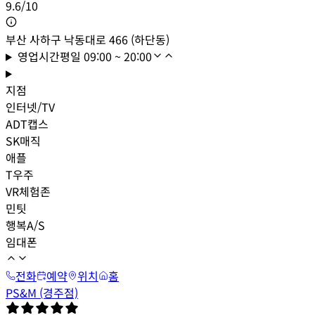
9.6
/
10
부산 사하구 낙동대로 466 (하단동)
영업시간
평일
09:00 ~ 20:00
지점
인터넷/TV
ADT캡스
SK매직
애플
T우주
VR체험존
민팃
행복A/S
임대폰
전화
예약
위치
홈
PS&M (경주점)