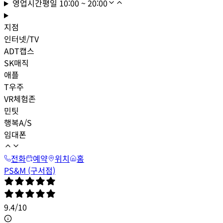
영업시간
평일
10:00 ~ 20:00
지점
인터넷/TV
ADT캡스
SK매직
애플
T우주
VR체험존
민팃
행복A/S
임대폰
전화
예약
위치
홈
PS&M (구서점)
9.4
/
10