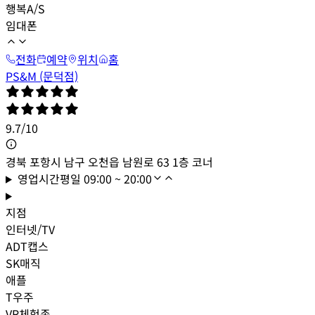
행복A/S
임대폰
전화
예약
위치
홈
PS&M (문덕점)
9.7
/
10
경북 포항시 남구 오천읍 남원로 63 1층 코너
영업시간
평일
09:00 ~ 20:00
지점
인터넷/TV
ADT캡스
SK매직
애플
T우주
VR체험존