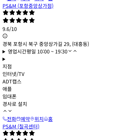
PS&M (포항중앙상가점)
9.6
/
10
경북 포항시 북구 중앙상가길 29, (대흥동)
영업시간
평일
10:00 ~ 19:30
지점
인터넷/TV
ADT캡스
애플
임대폰
경사로 설치
전화
예약
위치
홈
PS&M (칠곡센터)