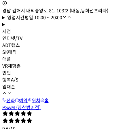
경남 김해시 내외중앙로 81, 103호 (내동,동화선프라자)
영업시간
평일
10:00 ~ 20:00
지점
인터넷/TV
ADT캡스
SK매직
애플
VR체험존
민팃
행복A/S
임대폰
전화
예약
위치
홈
PS&M (양산범어점)
9.6
/
10