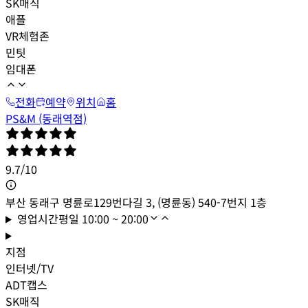
SK매직
애플
VR체험존
민팃
임대폰
전화
예약
위치
홈
PS&M (동래역점)
9.7
/
10
부산 동래구 명륜로129번다길 3, (명륜동) 540-7번지 1층
영업시간
평일
10:00 ~ 20:00
지점
인터넷/TV
ADT캡스
SK매직