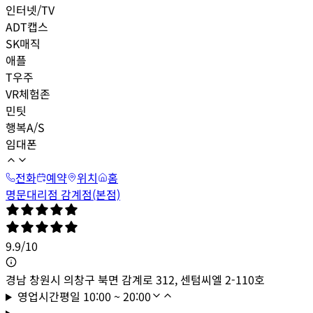
인터넷/TV
ADT캡스
SK매직
애플
T우주
VR체험존
민팃
행복A/S
임대폰
전화
예약
위치
홈
명문대리점 감계점(본점)
9.9
/
10
경남 창원시 의창구 북면 감계로 312, 센텀씨엘 2-110호
영업시간
평일
10:00 ~ 20:00