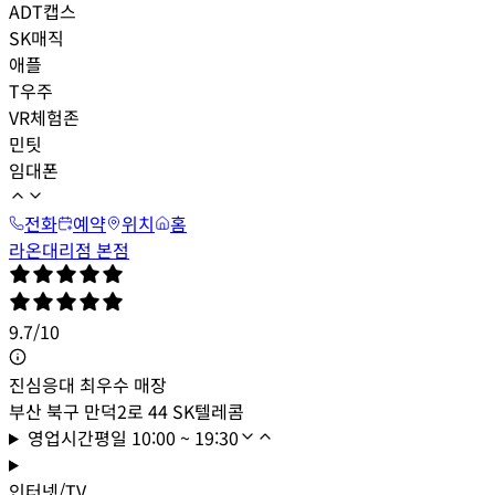
ADT캡스
SK매직
애플
T우주
VR체험존
민팃
임대폰
전화
예약
위치
홈
라온대리점 본점
9.7
/
10
진심응대 최우수 매장
부산 북구 만덕2로 44 SK텔레콤
영업시간
평일
10:00 ~ 19:30
인터넷/TV