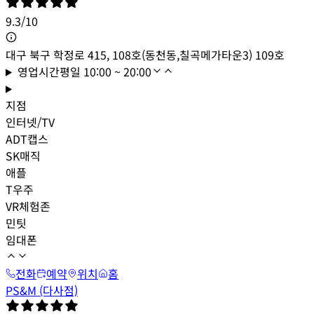
9.3
/
10
대구 북구 학정로 415, 108호(동천동,칠곡메가타운3) 109호
영업시간
평일
10:00 ~ 20:00
지점
인터넷/TV
ADT캡스
SK매직
애플
T우주
VR체험존
민팃
임대폰
전화
예약
위치
홈
PS&M (다사점)