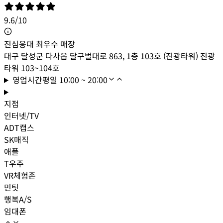
9.6
/
10
진심응대 최우수 매장
대구 달성군 다사읍 달구벌대로 863, 1층 103호 (진광타워) 진광
타워 103~104호
영업시간
평일
10:00 ~ 20:00
지점
인터넷/TV
ADT캡스
SK매직
애플
T우주
VR체험존
민팃
행복A/S
임대폰