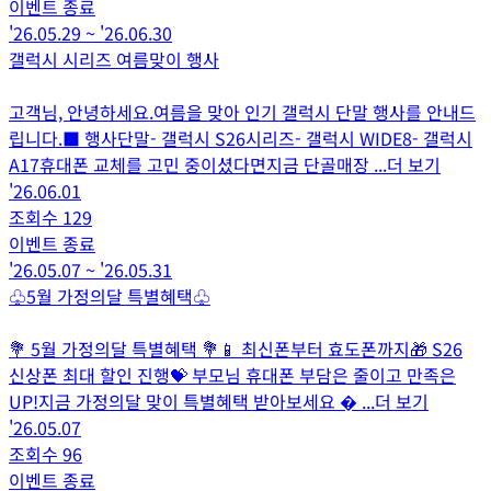
이벤트 종료
'26.05.29
~
'26.06.30
갤럭시 시리즈 여름맞이 행사
고객님, 안녕하세요.여름을 맞아 인기 갤럭시 단말 행사를 안내드
립니다.■ 행사단말- 갤럭시 S26시리즈- 갤럭시 WIDE8- 갤럭시
A17휴대폰 교체를 고민 중이셨다면지금 단골매장
...더 보기
'26.06.01
조회수
129
이벤트 종료
'26.05.07
~
'26.05.31
♧5월 가정의달 특별혜택♧
💐 5월 가정의달 특별혜택 💐📱 최신폰부터 효도폰까지🎁 S26
신상폰 최대 할인 진행💝 부모님 휴대폰 부담은 줄이고 만족은
UP!지금 가정의달 맞이 특별혜택 받아보세요 
...더 보기
'26.05.07
조회수
96
이벤트 종료