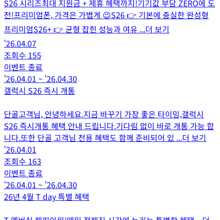
S26 시리즈최대 지원금 + 제휴 혜택까지!기기값 부담 ZERO에 도
전!프리미엄폰, 가격은 가볍게 😉S26 👉 기본에 충실한 완성형
프리미엄S26+ 👉 균형 잡힌 성능과 여유
...더 보기
'26.04.07
조회수
155
이벤트 종료
'26.04.01
~
'26.04.30
갤럭시 S26 즉시 개통
단골고객님, 안녕하세요.지금 바꾸기 가장 좋은 타이밍,갤럭시
S26 즉시개통 혜택 안내 드립니다.기다림 없이 바로 개통 가능 합
니다.또한 단골 고객님 전용 혜택도 함께 준비되어 있
...더 보기
'26.04.01
조회수
163
이벤트 종료
'26.04.01
~
'26.04.30
26년 4월 T day 특별 혜택
T 멤버십 해피아워!매일 정해진 시간에 누리는 특별한 혜택
...더