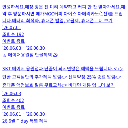
안녕하세요.매장 방문 전 미리 예약하고 커피 한 잔 받아가세요.예
약 후 방문하시면 메가MGC커피 아이스 아메리카노(1잔)를 드립
니다.배터리 최적화, 휴대폰 발열, 요금제, 휴대폰
...더 보기
'26.07.01
조회수
192
이벤트 종료
'26.06.03
~
'26.06.30
🎀 메이저용원점 단골혜택 🎁
SKT 메이저 용원점과 단골이 되시면많은 혜택을 드립니다.🎉👉
단골 고객님만의 추가혜택 알림👉 선택약정 25% 종료 알림👉
휴대폰 액정보호 필름 무료교체👉 비대면 개통 업
...더 보기
'26.06.03
조회수
402
이벤트 종료
'26.06.01
~
'26.06.30
26.6월 T day 특별 혜택