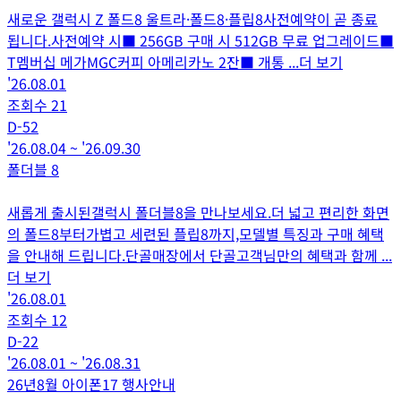
새로운 갤럭시 Z 폴드8 울트라·폴드8·플립8사전예약이 곧 종료
됩니다.사전예약 시■ 256GB 구매 시 512GB 무료 업그레이드■
T멤버십 메가MGC커피 아메리카노 2잔■ 개통
...더 보기
'26.08.01
조회수
21
D-
52
'26.08.04
~
'26.09.30
폴더블 8
새롭게 출시된갤럭시 폴더블8을 만나보세요.더 넓고 편리한 화면
의 폴드8부터가볍고 세련된 플립8까지,모델별 특징과 구매 혜택
을 안내해 드립니다.단골매장에서 단골고객님만의 혜택과 함께
...
더 보기
'26.08.01
조회수
12
D-
22
'26.08.01
~
'26.08.31
26년8월 아이폰17 행사안내