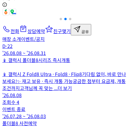
전화
상담예약
친구맺기
공유
매장 소개
이벤트/공지
D-
22
'26.08.08
~
'26.08.31
📱 갤럭시 폴더블8시리즈 즉시개통
📱 갤럭시 Z Fold8 Ultra · Fold8 · Flip8기다림 없이, 바로 만나
보세요!✨ 재고 보유 · 즉시 개통 가능궁금한 점부터 요금제, 개통
조건까지고객님께 꼭 맞는
...더 보기
'26.08.08
조회수
4
이벤트 종료
'26.07.28
~
'26.08.03
폴더블8 사전예약