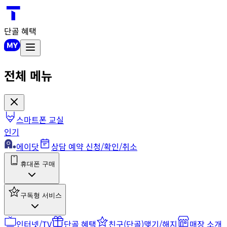
단골 혜택
전체 메뉴
스마트폰 교실
인기
에이닷
상담 예약 신청/확인/취소
휴대폰 구매
구독형 서비스
인터넷/TV
단골 혜택
친구(단골)맺기/해지
매장 소개