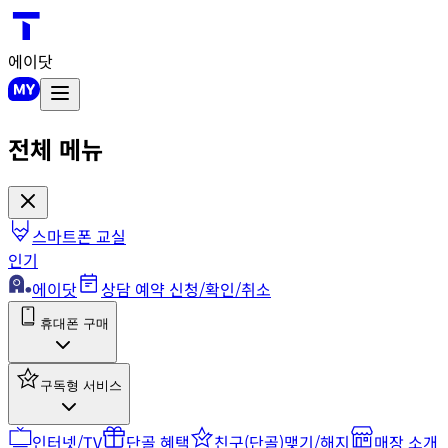
에이닷
전체 메뉴
스마트폰 교실
인기
에이닷
상담 예약 신청/확인/취소
휴대폰 구매
구독형 서비스
인터넷/TV
단골 혜택
친구(단골)맺기/해지
매장 소개